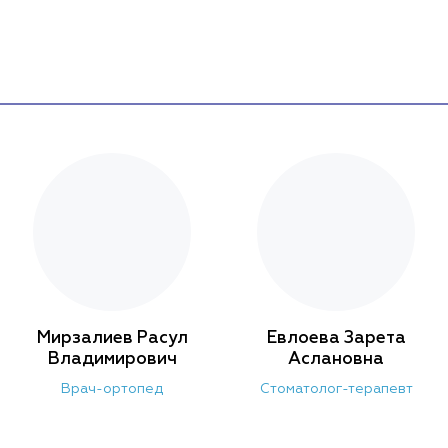
У нас умеют выстроить общение и предоставить
информацию таким образом, чтобы достичь полного
понимания, для чего необходимо то или иное
вмешательство
Мирзалиев Расул
Евлоева Зарета
Владимирович
Аслановна
Врач-ортопед
Стоматолог-терапевт