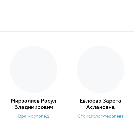
У нас умеют выстроить общение и предоставить
информацию таким образом, чтобы достичь полного
понимания, для чего необходимо то или иное
вмешательство
Мирзалиев Расул
Евлоева Зарета
Владимирович
Аслановна
Врач-ортопед
Стоматолог-терапевт