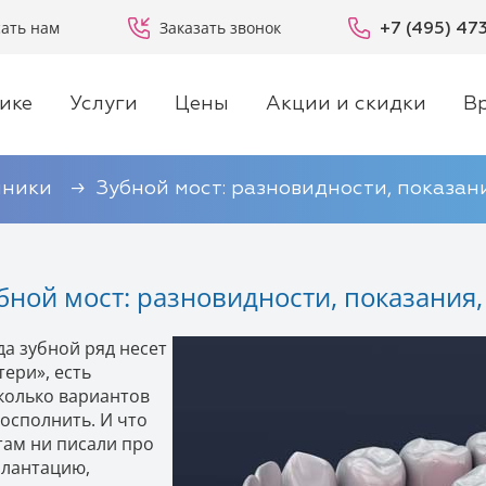
ать нам
Заказать звонок
+7 (495) 47
ике
Услуги
Цены
Акции и скидки
В
иники
Зубной мост: разновидности, показан
бной мост: разновидности, показания
да зубной ряд несет
тери», есть
колько вариантов
восполнить. И что
там ни писали про
лантацию,