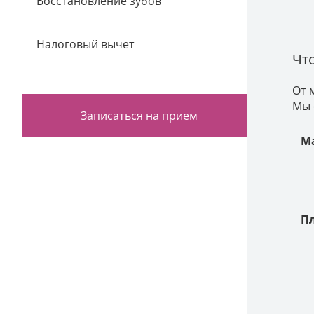
Восстановление зубов
Налоговый вычет
Чт
От 
Мы 
Записаться на прием
М
П