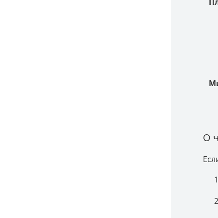
П
М
О 
Есл