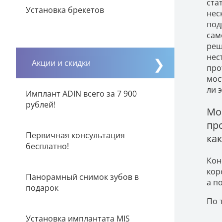
ста
Установка брекетов
нес
под
сам
реш
нес
Акции и скидки
про
мос
ли 
Имплант ADIN всего за 7 900
рублей!
Мо
про
Первичная консультация
ка
бесплатно!
Кон
кор
Панорамный снимок зубов в
а п
подарок
По 
Установка имплантата MIS