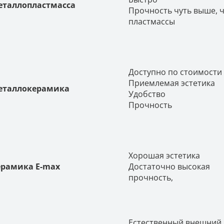
еталлопластмасса
Прочность чуть выше, ч
пластмассы
Доступно по стоимости
Приемлемая эстетика
еталлокерамика
Удобство
Прочность
Хорошая эстетика
ерамика E-max
Достаточно высокая
прочность,
Естественный внешний 