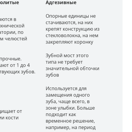
нолитые
Адгезивные
Опорные единицы не
аются в
стачиваются, на них
ехнической
крепят конструкцию из
атории, по
стекловолокна, на нем
ам челюстей
закрепляют коронку
Зубной мост этого
 прочные.
типа не требует
ют от 1 до 4
значительной обточки
твующих зубов.
зубов
Используется для
замещения одного
зуба, чаще всего, в
зоне улыбки. Больше
щищает от
подходит как
ии кости
временное решение,
например, на период