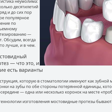
тистика неумолима:
колько десятилетий
ряд и до сих пор
ое популярное
ение по
ъемному
тезированию —
т. Обсудим, всегда
это лучше, и в чем.
стовидный
тез — что это, и
кие есть варианты
струкция, которую в стоматологии именуют как зубной мо
онки на зубы по обе стороны потерянной единицы, котор
осередине — одна или несколько коронок на месте «проб
технологии изготовления мостовидные протезы бывают