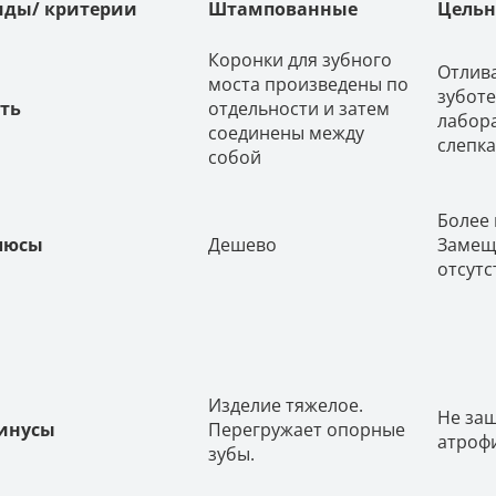
иды/ критерии
Штампованные
Цель
Коронки для зубного
Отлив
моста произведены по
зубот
ть
отдельности и затем
лабор
соединены между
слепк
собой
Более
люсы
Дешево
Замеща
отсутс
Изделие тяжелое.
Не за
инусы
Перегружает опорные
атроф
зубы.