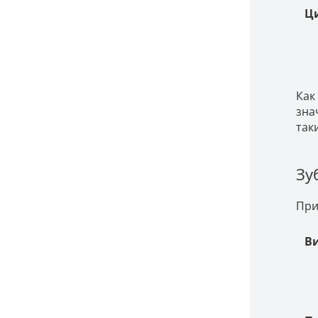
Ц
Как
зна
так
Зу
При
В