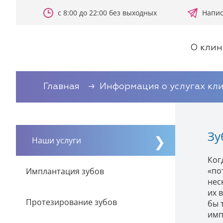
с 8:00 до 22:00 без выходных
Напис
О клин
Главная
Информация о услугах кл
Зу
Наши услуги
Ког
«по
Имплантация зубов
нес
их 
Протезирование зубов
бы 
имп