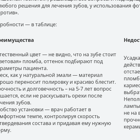
 любого решения для лечения зубов, у использования ф
против».
робности — в таблице:
реимущества
Недос
тественный цвет — не видно, что на зубе стоит
Усадка
ветовая» пломба, оттенок подбирают под
действ
раметры пациента.
отстае
еск, как у натуральной эмали — материал
пломб
рошо переносит полировку и красиво блестит.
кариес
очность и долговечность – на 5-7 лет вопрос
выбра
шается, если не раскусывать орехи после
Непол
чения зубов.
лампы
обство установки — врач работает в
не на 
мфортном темпе, контролируя скорость
прочно
твердевания состава и придавая ему нужную
керами
рму.