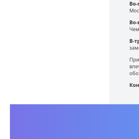
Во-
Мос
Во-
Чем
В-т
зам
При
впе
обо
Кон