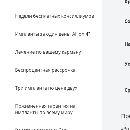
К
Недели бесплатных консиллиумов
Со
Импланты за один день "All on 4"
Н
Лечение по вашему карману
У
Беспроцентная рассрочка
Три импланта по цене двух
С
Пожизненная гарантия на
импланты по всему миру
Пр
«Во