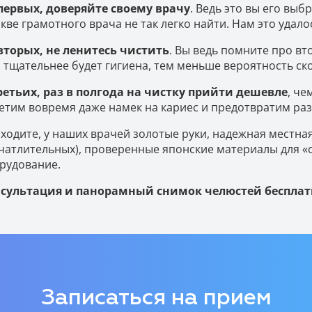
первых, доверяйте своему врачу
. Ведь это вы его выб
кве грамотного врача не так легко найти. Нам это удалос
вторых, не ленитесь чистить
. Вы ведь помните про в
 тщательнее будет гигиена, тем меньше вероятность ск
ретьих, раз в полгода на чистку прийти дешевле
, че
етим вовремя даже намек на кариес и предотвратим ра
ходите, у наших врачей золотые руки, надежная местная
чатлительных), проверенные японские материалы для «
рудование.
сультация и панорамный снимок челюстей бесплат
Записаться на прием