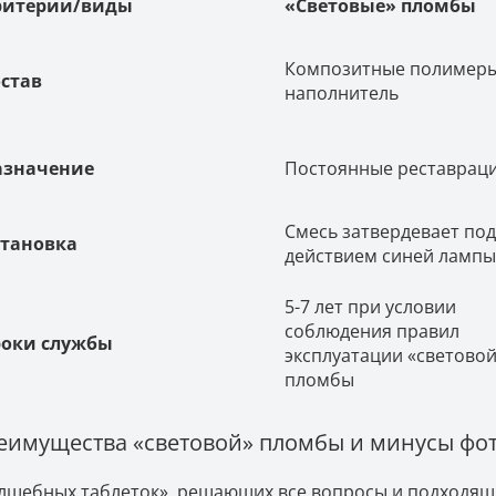
ритерии/виды
«Световые» пломбы
Композитные полимеры
став
наполнитель
азначение
Постоянные реставрац
Смесь затвердевает под
становка
действием синей лампы
5-7 лет при условии
соблюдения правил
роки службы
эксплуатации «светово
пломбы
еимущества «световой» пломбы и минусы фо
лшебных таблеток», решающих все вопросы и подходящих