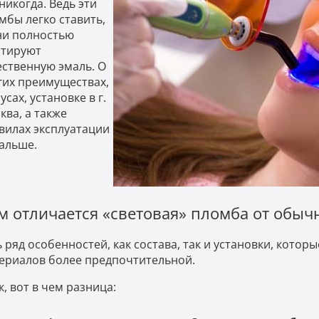
 никогда. Ведь эти
мбы легко ставить,
ни полностью
тируют
ественную эмаль. О
гих преимуществах,
усах, установке в г.
ква, а также
вилах эксплуатации
альше.
м отличается «световая» пломба от обыч
ь ряд особенностей, как состава, так и установки, кото
ериалов более предпочтительной.
к, вот в чем разница: