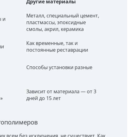
Другие материалы
Металл, специальный цемент,
 и
пластмассы, эпоксидные
смолы, акрил, керамика
Как временные, так и
ии
постоянные реставрации
Способы установки разные
Зависит от материала — от 3
й»
дней до 15 лет
тополимеров
 всем без исключения, не существует. Как