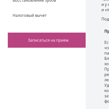
Восстановление зубов
и у
и «
Налоговый вычет
Под
П
Записаться на прием
Ес
«с
па
Бл
хо
Пр
ре
ле
Уд
ко
за
фо