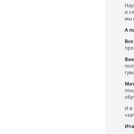
Нау
и с
мы 
А п
Все
про
Вам
пол
гум
Мат
пок
обу
И в
«за
Ита