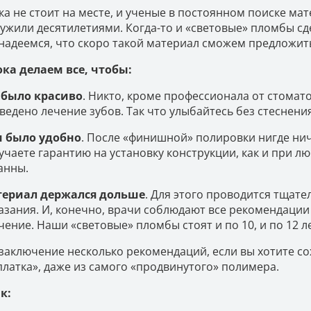
ка не стоит на месте, и ученые в постоянном поиске ма
лужили десятилетиями. Когда-то и «световые» пломбы сд
надеемся, что скоро такой материал сможем предложит
ока делаем все, чтобы:
 было красиво
. Никто, кроме профессионала от стомато
ведено лечение зубов. Так что улыбайтесь без стеснения
 было удобно
. После «финишной» полировки нигде нич
учаете гарантию на установку конструкции, как и при л
анны.
ериал держался дольше
. Для этого проводится тщате
азания. И, конечно, врачи соблюдают все рекомендации
чение. Наши «световые» пломбы стоят и по 10, и по 12 ле
 заключение несколько рекомендаций, если вы хотите со
платка», даже из самого «продвинутого» полимера.
к: