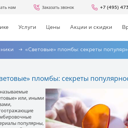
ать нам
Заказать звонок
+7 (495) 47
ике
Услуги
Цены
Акции и скидки
В
иники
«Световые» пломбы: секреты популяр
ветовые» пломбы: секреты популярно
 называемые
етовые» или, иными
вами,
тоотражающие
мбировочные
ериалы популярны,