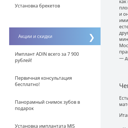
как
Установка брекетов
пло
и о
ими
ест
дру
Акции и скидки
мин
Мос
пра
Имплант ADIN всего за 7 900
— д
рублей!
Первичная консультация
бесплатно!
Че
Ест
Панорамный снимок зубов в
мат
подарок
Ита
Установка имплантата MIS