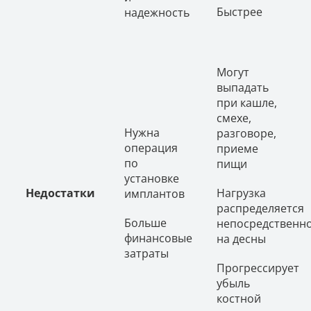
Быстрее
надежность
Могут
выпадать
при кашле,
смехе,
Нужна
разговоре,
операция
приеме
по
пищи
установке
Недостатки
Нагрузка
имплантов
распределяется
Больше
непосредственн
финансовые
на десны
затраты
Прогрессирует
убыль
костной