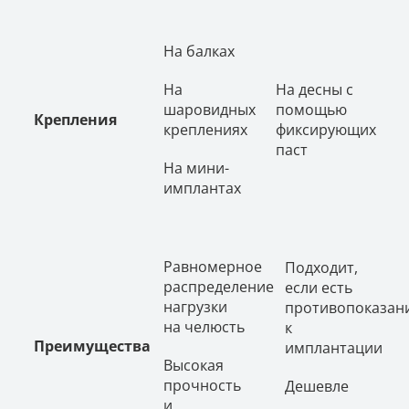
На балках
На
На десны с
шаровидных
помощью
Крепления
креплениях
фиксирующих
паст
На мини-
имплантах
Равномерное
Подходит,
распределение
если есть
нагрузки
противопоказан
на челюсть
к
Преимущества
имплантации
Высокая
прочность
Дешевле
и