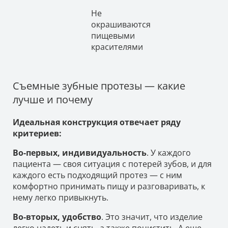
Не
окрашиваются
пищевыми
красителями
Съемные зубные протезы — какие
лучше и почему
Идеальная конструкция отвечает ряду
критериев:
Во-первых, индивидуальность
. У каждого
пациента — своя ситуация с потерей зубов, и для
каждого есть подходящий протез — с ним
комфортно принимать пищу и разговаривать, к
нему легко привыкнуть.
Во-вторых, удобство
. Это значит, что изделие
легко надеть и снять, а также почистить. А еще