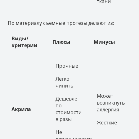
ткани
По материалу съемные протезы делают из:
Виды/
Плюсы
Минусы
критерии
Прочные
Легко
чинить
Может
Дешевле
возникнуть
по
Акрила
аллергия
стоимости
в разы
Жесткие
Не
окрашиваются