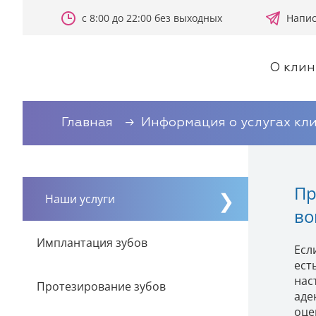
с 8:00 до 22:00 без выходных
Напис
О клин
Главная
Информация о услугах кл
Пр
Наши услуги
во
Имплантация зубов
Есл
ест
нас
Протезирование зубов
аде
оце