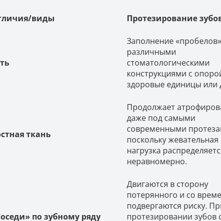
тличия/виды
Протезирование зубо
Заполнение «пробелов
различными
ть
стоматологическими
конструкциями с опоро
здоровые единицы или 
Продолжает атрофирова
даже под самыми
современными протеза
стная ткань
поскольку жевательная
нагрузка распределяетс
неравномерно.
Двигаются в сторону
потерянного и со врем
подвергаются риску. Пр
оседи» по зубному ряду
протезировании зубов 