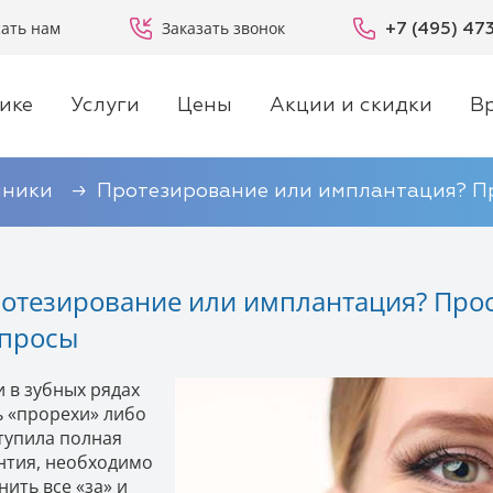
ать нам
Заказать звонок
+7 (495) 47
ике
Услуги
Цены
Акции и скидки
В
иники
Протезирование или имплантация? Пр
отезирование или имплантация? Прос
просы
и в зубных рядах
ь «прорехи» либо
тупила полная
нтия, необходимо
нить все «за» и