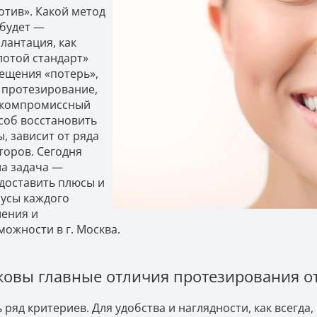
отив». Какой метод
 будет —
лантация, как
лотой стандарт»
ещения «потерь»,
 протезирование,
 компромиссный
соб восстановить
ы, зависит от ряда
торов. Сегодня
а задача —
доставить плюсы и
усы каждого
ения и
можности в г. Москва.
ковы главные отличия протезирования о
ь ряд критериев. Для удобства и наглядности, как всегда