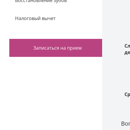
Восстановление зубов
Налоговый вычет
Сл
Записаться на прием
д
С
Во