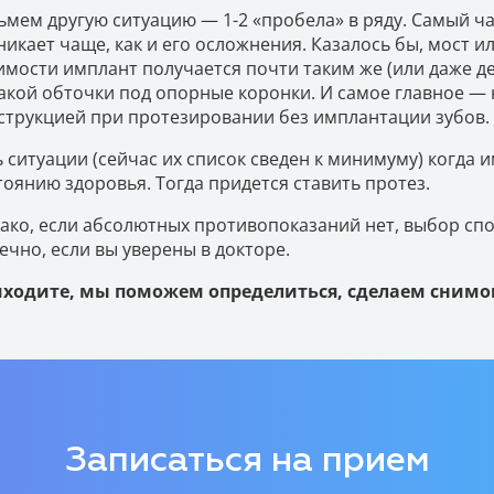
ьмем другую ситуацию — 1-2 «пробела» в ряду. Самый ча
никает чаще, как и его осложнения. Казалось бы, мост 
имости имплант получается почти таким же (или даже де
акой обточки под опорные коронки. И самое главное — 
струкцией при протезировании без имплантации зубов.
ь ситуации (сейчас их список сведен к минимуму) когда
тоянию здоровья. Тогда придется ставить протез.
ако, если абсолютных противопоказаний нет, выбор сп
ечно, если вы уверены в докторе.
ходите, мы поможем определиться, сделаем снимок
Записаться на прием