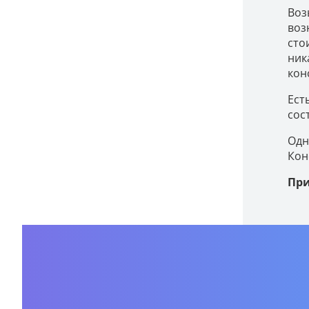
Воз
воз
сто
ник
кон
Ест
сос
Одн
Кон
При