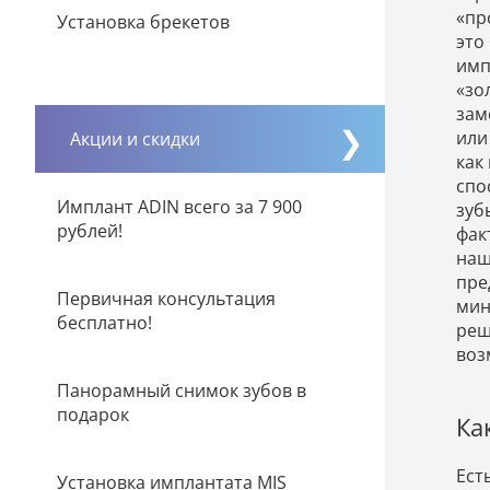
«пр
Установка брекетов
это
имп
«зо
зам
или
Акции и скидки
как
спо
Имплант ADIN всего за 7 900
зуб
рублей!
фак
наш
пре
Первичная консультация
мин
бесплатно!
реш
воз
Панорамный снимок зубов в
подарок
Ка
Ест
Установка имплантата MIS