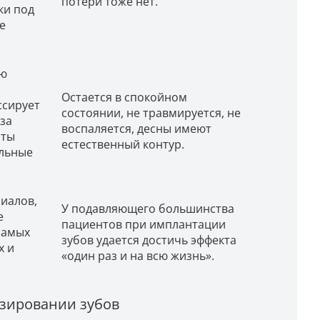
потери тоже нет.
ки под
е
ую
Остается в спокойном
ссирует
состоянии, не травмируется, не
-за
воспаляется, десны имеют
сты
естественный контур.
ельные
риалов,
У подавляющего большинства
е
пациентов при имплантации
самых
зубов удается достичь эффекта
х и
«один раз и на всю жизнь».
езировании зубов