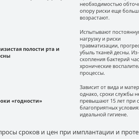
необходимостью обточ
опору риски еще больш
возрастают.
Испытывают постоянн
нагрузку и риски
травматизации, прогре
изистая полости рта и
убыль тканей десны. Из
есны
скопления бактерий ча
хронические воспалит
процессы.
Зависит от вида и мате
однако, сроки службы н
роки «годности»
превышают 15 лет при 
благоприятных условия
идеальной гигиене.
просы сроков и цен при имплантации и прот