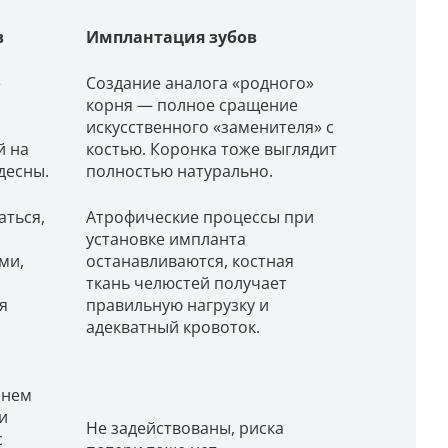
в
Имплантация зубов
»
Создание аналога «родного»
корня — полное сращение
искусственного «заменителя» с
й на
костью. Коронка тоже выглядит
десны.
полностью натурально.
ться,
Атрофические процессы при
установке импланта
ми,
останавливаются, костная
ткань челюстей получает
я
правильную нагрузку и
адекватный кровоток.
енем
и
Не задействованы, риска
с