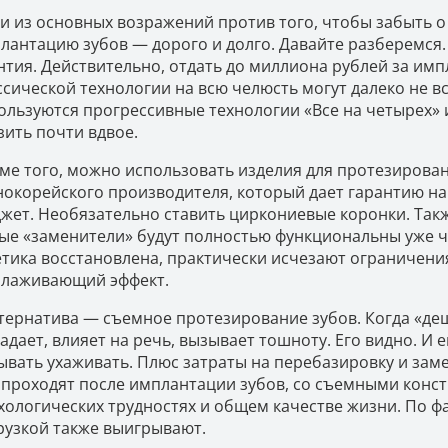
и из основных возражений против того, чтобы забыть о 
лантацию зубов — дорого и долго. Давайте разберемся
нтия. Действительно, отдать до миллиона рублей за им
ссической технологии на всю челюсть могут далеко не вс
ользуются прогрессивные технологии «Все на четырех» 
зить почти вдвое.
ме того, можно использовать изделия для протезирован
окорейского производителя, который дает гарантию на 2
жет. Необязательно ставить циркониевые коронки. Так
ые «заменители» будут полностью функциональны уже че
етика восстановлена, практически исчезают ограничения
лаживающий эффект.
тернатива — съемное протезирование зубов. Когда «деш
адает, влияет на речь, вызывает тошноту. Его видно. И 
ывать ухаживать. Плюс затраты на перебазировку и замену
 проходят после имплантации зубов, со съемными конст
хологических трудностях и общем качестве жизни. По 
рузкой также выигрывают.