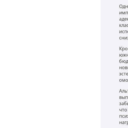
Одн
имп
аде
кла
исп
сни
Кро
южн
бюд
нов
эст
омо
Аль
вып
заб
что
пси
наг