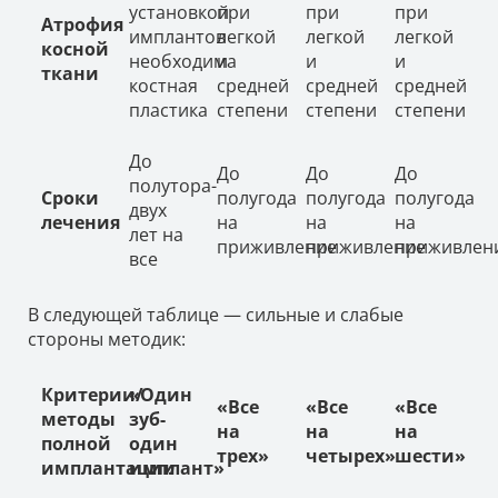
установкой
при
при
при
Атрофия
имплантов
легкой
легкой
легкой
косной
необходима
и
и
и
ткани
костная
средней
средней
средней
пластика
степени
степени
степени
До
До
До
До
полутора-
Сроки
полугода
полугода
полугода
двух
лечения
на
на
на
лет на
приживление
приживление
приживлен
все
В следующей таблице — сильные и слабые
стороны методик:
Критерии/
«Один
«Все
«Все
«Все
методы
зуб-
на
на
на
полной
один
трех»
четырех»
шести»
имплантации
имплант»