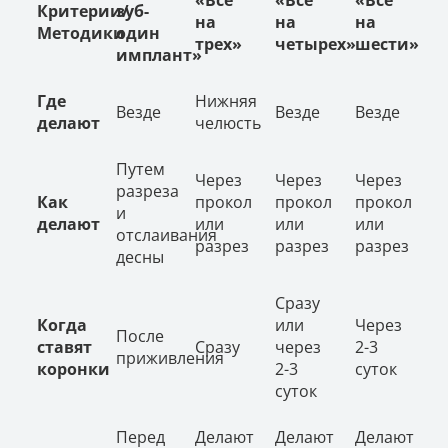
Критерии/
зуб-
на
на
на
Методики
один
трех»
четырех»
шести»
имплант»
Где
Нижняя
Везде
Везде
Везде
делают
челюсть
Путем
Через
Через
Через
разреза
Как
прокол
прокол
прокол
и
делают
или
или
или
отслаивания
разрез
разрез
разрез
десны
Сразу
Когда
или
Через
После
ставят
Сразу
через
2-3
приживления
коронки
2-3
суток
суток
Перед
Делают
Делают
Делают