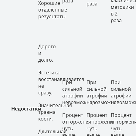
классичес
раза
Хорошие
раза
методики
отдаленные
в 2
результаты
раза
Дорого
и
долго,
Эстетика
восстанавливается
При
При
При
не
сильной
сильной
сильной
сразу,
атрофии
атрофии
атрофии
невозможна,
невозможна,
невозмож
Значительная
Недостатки
травма
Процент
Процент
Процент
кости,
отторжения
отторжения
отторжен
чуть
чуть
чуть
Длительная
выше
выше
выше