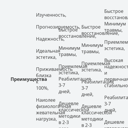
Быстрое
Изученность,
восстанов
Минимум
Прогнозируемость,
Быстрое
Быстрое
травмы,
восстановление,
восстановление,
Надежность,
Приемлем
Минимум
Минимум
эстетика,
Идеальная
травмы,
травмы,
эстетика,
Высокая
Приемлемая
Приемлемая
надежнос
Приживаемость
эстетика,
эстетика,
и
близка
Реабилитация
Преимущества
первична
к
Реабилитация
3-7
стабильно
100%,
3-7
дней,
дней,
Реабилит
Наиолее
Дешевле
3-7
физиологичная
Дешевле
классической
дней,
жевательная
классической
методики
нагрузка,
методики
Дешевле
в 2-3
в 2-3