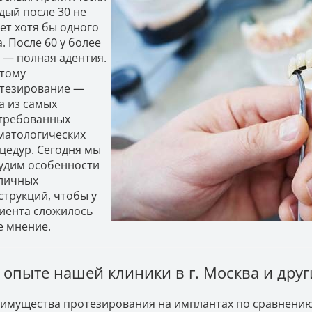
дый после 30 не
ет хотя бы одного
а. После 60 у более
 — полная адентия.
тому
тезирование —
а из самых
требованных
матологических
цедур. Сегодня мы
удим особенности
личных
струкций, чтобы у
иента сложилось
е мнение.
 опыте нашей клиники в г. Москва и дру
имущества протезирования на имплантах по сравнению