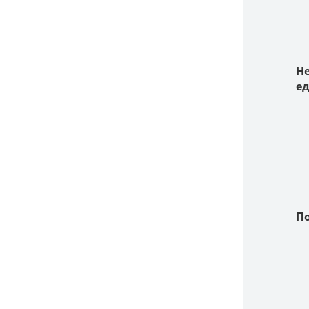
Не
е
П