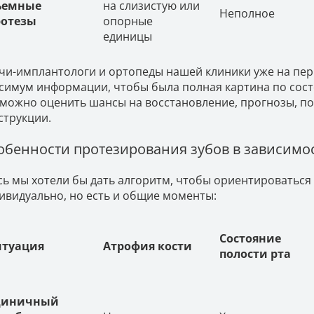
ъемные
на слизистую или
Неполное
ротезы
опорные
единицы
чи-имплантологи и ортопеды нашей клиники уже на пер
симум информации, чтобы была полная картина по сос
 можно оценить шансы на восстановление, прогнозы, п
струкции.
обенности протезирования зубов в зависимос
сь мы хотели бы дать алгоритм, чтобы ориентироваться
ивидуально, но есть и общие моменты:
Состояние
итуация
Атрофия кости
полости рта
диничный