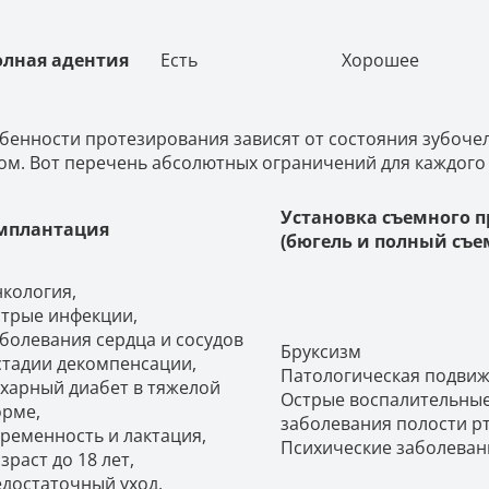
олная адентия
Есть
Хорошее
бенности протезирования зависят от состояния зубоче
ом. Вот перечень абсолютных ограничений для каждого 
Установка съемного п
мплантация
(бюгель и полный съ
кология,
трые инфекции,
болевания сердца и сосудов
Бруксизм
стадии декомпенсации,
Патологическая подвиж
харный диабет в тяжелой
Острые воспалительны
рме,
заболевания полости рт
ременность и лактация,
Психические заболеван
зраст до 18 лет,
достаточный уход,