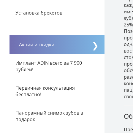
каж
име
Установка брекетов
зуб
25%
Поэ
про
одн
Акции и скидки
вос
сто
Имплант ADIN всего за 7 900
про
рублей!
обс
раз
кон
Первичная консультация
пац
бесплатно!
сво
Панорамный снимок зубов в
Об
подарок
Пре