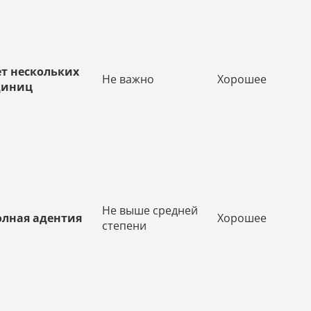
т нескольких
Не важно
Хорошее
диниц
Не выше средней
олная адентия
Хорошее
степени