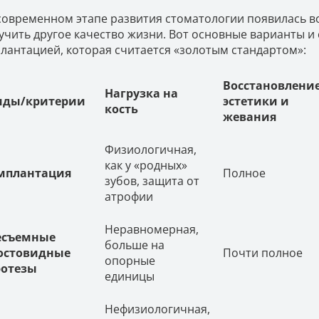
современном этапе развития стоматологии появилась в
учить другое качество жизни. Вот основные варианты и 
лантацией, которая считается «золотым стандартом»:
Восстановлени
Нагрузка на
иды/критерии
эстетики и
кость
жевания
Физиологичная,
как у «родных»
мплантация
Полное
зубов, защита от
атрофии
Неравномерная,
есъемные
больше на
остовидные
Почти полное
опорные
ротезы
единицы
Нефизиологичная,