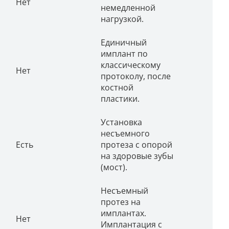
Нет
немедленной
нагрузкой.
Единичный
имплант по
классическому
Нет
протоколу, после
костной
пластики.
Установка
несъемного
Есть
протеза с опорой
на здоровые зубы
(мост).
Несъемный
протез на
имплантах.
Нет
Имплантация с