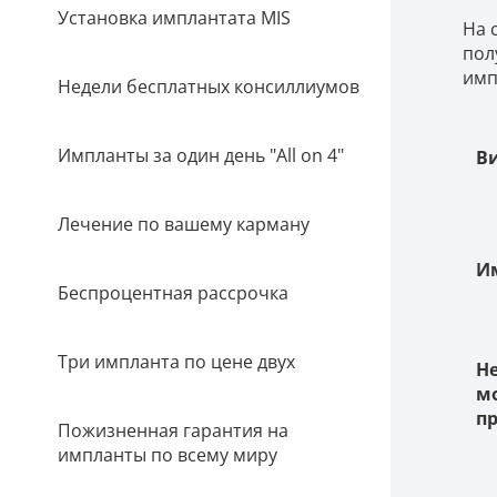
Установка имплантата MIS
На 
пол
имп
Недели бесплатных консиллиумов
Импланты за один день "All on 4"
В
Лечение по вашему карману
И
Беспроцентная рассрочка
Три импланта по цене двух
Н
м
п
Пожизненная гарантия на
импланты по всему миру