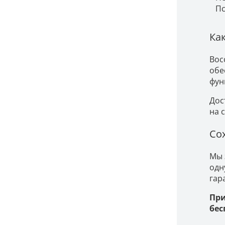
Пс
Ка
Вос
обе
фун
Дос
на 
Со
Мы 
одн
гар
При
бес