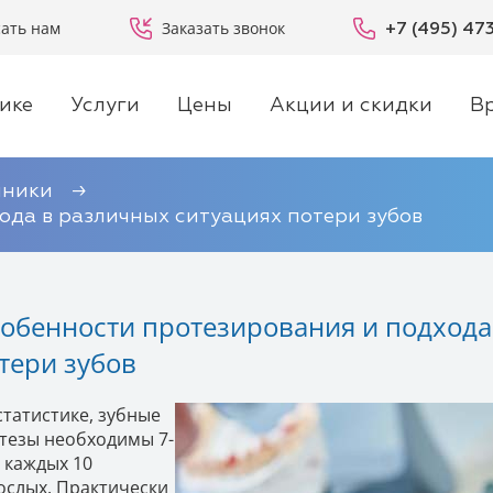
ать нам
Заказать звонок
+7 (495) 47
ике
Услуги
Цены
Акции и скидки
В
иники
ода в различных ситуациях потери зубов
обенности протезирования и подхода
тери зубов
статистике, зубные
тезы необходимы 7-
з каждых 10
ослых. Практически