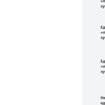
«п
з
Е
«п
з
Е
«п
з
Не
е