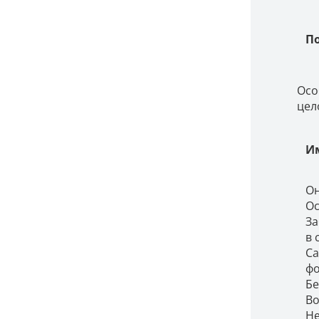
П
Осо
цел
И
Он
Ос
За
в 
Са
фо
Бе
Во
Не