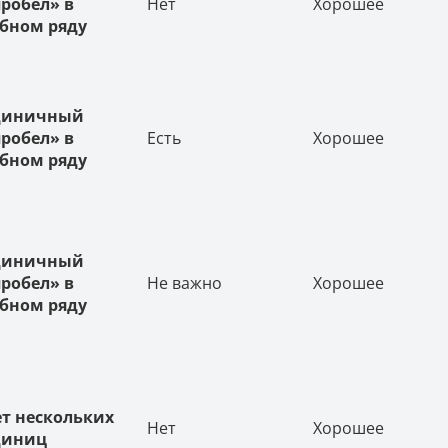
робел» в
Нет
Хорошее
убном ряду
диничный
робел» в
Есть
Хорошее
убном ряду
диничный
робел» в
Не важно
Хорошее
убном ряду
т нескольких
Нет
Хорошее
диниц