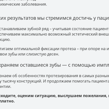
ихические заболевания.
ких результатов мы стремимся достичь у пац
станавливаем зубной ряд – учитывая состояние пациент
спечиваем максимально возможный эстетический внеш
кцию.
тигаем оптимальной фиксации протеза – при опоре на 
свои зубы или слизистую десен.
храняем оставшиеся зубы — с помощью импла
знаем об особенностях протезирования в самых разных с
у тысячу конструкций. И продолжаем помогать пациент
антии.
ходите, оценим ситуацию, выслушаем пожелания,
платно.