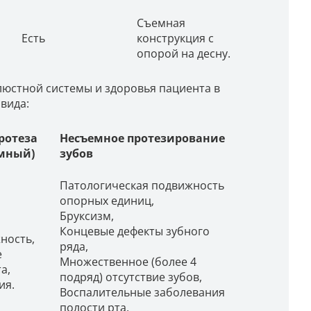
Съемная
Есть
конструкция с
опорой на десну.
люстной системы и здоровья пациента в
вида:
ротеза
Несъемное протезирование
емный)
зубов
Патологическая подвижность
опорных единиц,
Бруксизм,
Концевые дефекты зубного
ность,
ряда,
е
Множественное (более 4
а,
подряд) отсутствие зубов,
ия.
Воспалительные заболевания
полости рта,