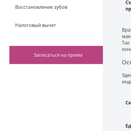
С
Восстановление зубов
п
Налоговый вычет
Вра
мак
Так
кон
Записаться на прием
Ос
Зде
инд
С
Е