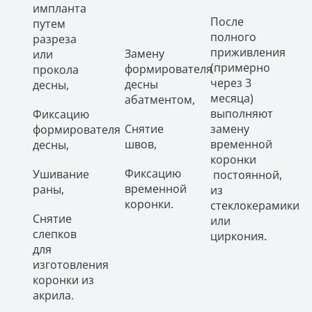
импланта
После
путем
полного
разреза
приживления
Замену
или
(примерно
формирователя
прокола
через 3
десны
десны,
месяца)
абатментом,
выполняют
Фиксацию
Снятие
замену
формирователя
швов,
временной
десны,
коронки
Фиксацию
Ушивание
постоянной,
временной
раны,
из
коронки.
стеклокерамики
Снятие
или
слепков
циркония.
для
изготовления
коронки из
акрила.