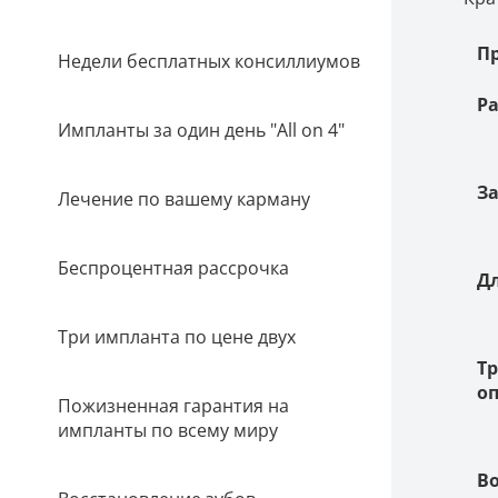
П
Недели бесплатных консиллиумов
Р
Импланты за один день "All on 4"
З
Лечение по вашему карману
Беспроцентная рассрочка
Д
Три импланта по цене двух
Т
о
Пожизненная гарантия на
импланты по всему миру
В