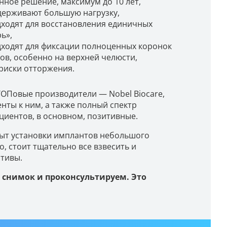
нное решение, максимум до 10 лет,
держивают большую нагрузку,
дходят для восстановления единичных
ь»,
дходят для фиксации полноценных коронок
ов, особенно на верхней челюсти,
риски отторжения.
ТОПовые производители — Nobel Biocare,
енты к ним, а также полный спектр
циентов, в основном, позитивные.
пыт установки имплантов небольшого
о, стоит тщательно все взвесить и
ативы.
 снимок и проконсультируем. Это