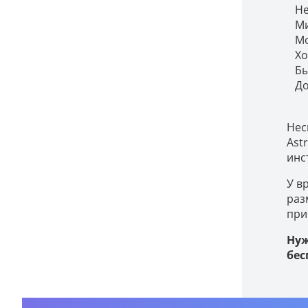
Не
Ми
Мо
Хо
Бы
До
Нес
Ast
инс
У в
раз
при
Нуж
бес