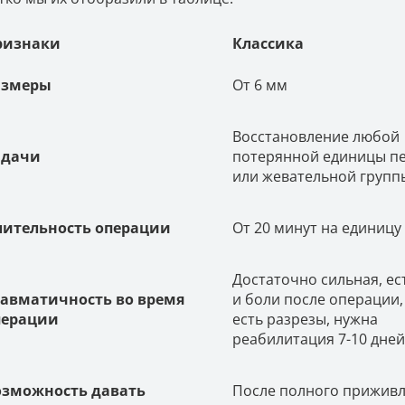
ризнаки
Классика
азмеры
От 6 мм
Восстановление любой
адачи
потерянной единицы п
или жевательной групп
лительность операции
От 20 минут на единицу
Достаточно сильная, ес
равматичность во время
и боли после операции, 
перации
есть разрезы, нужна
реабилитация 7-10 дней
озможность давать
После полного приживл