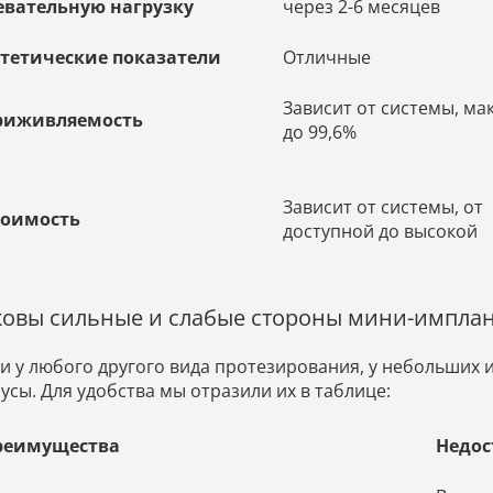
евательную нагрузку
через 2-6 месяцев
стетические показатели
Отличные
Зависит от системы, ма
риживляемость
до 99,6%
Зависит от системы, от
тоимость
доступной до высокой
ковы сильные и слабые стороны мини-имплан
 и у любого другого вида протезирования, у небольших
усы. Для удобства мы отразили их в таблице:
реимущества
Недос