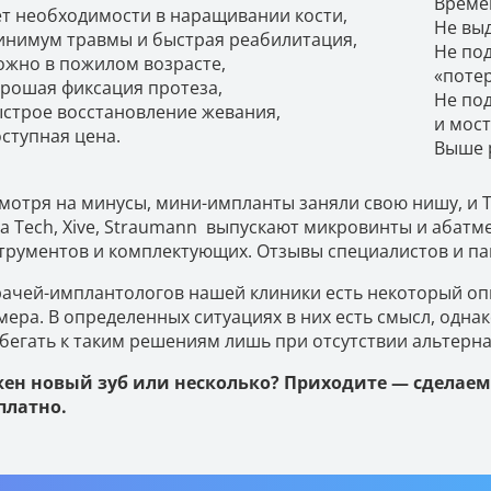
Време
т необходимости в наращивании кости,
Не вы
нимум травмы и быстрая реабилитация,
Не по
жно в пожилом возрасте,
«потер
рошая фиксация протеза,
Не по
строе восстановление жевания,
и мост
ступная цена.
Выше 
мотря на минусы, мини-импланты заняли свою нишу, и 
ra Tech, Xive, Straumann выпускают микровинты и абатм
трументов и комплектующих. Отзывы специалистов и па
рачей-имплантологов нашей клиники есть некоторый о
мера. В определенных ситуациях в них есть смысл, однак
бегать к таким решениям лишь при отсутствии альтерн
ен новый зуб или несколько? Приходите — сделаем
платно.