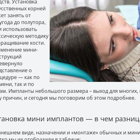
дств. Установка
усственных корней
ет занять от
угода до полутора,
и использовать
ссическую методику
аращивание кости.
менение мини-
струкций
евернуло
дставление о
цедуре — как по
мени, так и по
ам. Импланты небольшого размера – выход для многих, 
у причин, и сегодня мы поговорим об этом подробнее.
тановка мини имплантов — в чем разниц
внешнем виде, назначении и «монтаже» обычных и мини
тко мы их отобразили в таблице: