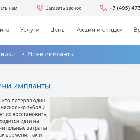
ать нам
Заказать звонок
+7 (495) 47
ике
Услуги
Цены
Акции и скидки
В
иники
Мини импланты
ни импланты
, кто потерял один
 несколько зубов и
ет их восстановить,
ходится идти на
чительные затраты
ак времени, так и