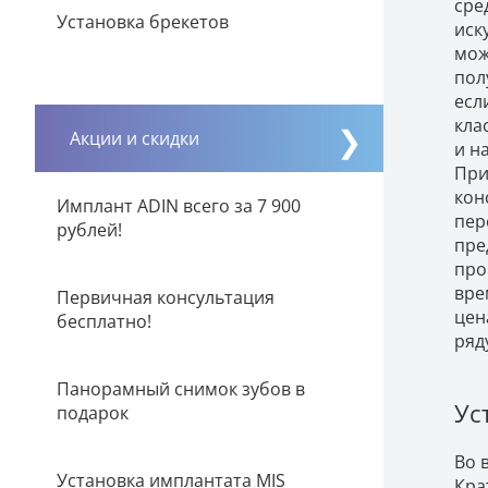
сре
Установка брекетов
иск
мож
пол
есл
кла
Акции и скидки
и н
При
кон
Имплант ADIN всего за 7 900
пер
рублей!
пре
про
вре
Первичная консультация
цен
бесплатно!
ряд
Панорамный снимок зубов в
Ус
подарок
Во 
Установка имплантата MIS
Кра