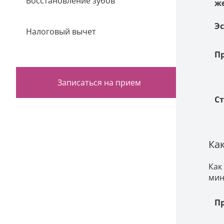
Восстановление зубов
ж
Э
Налоговый вычет
П
Записаться на прием
С
Ка
Как
мин
П