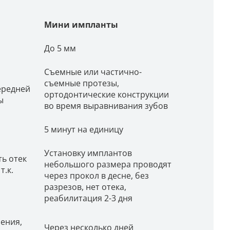
Мини импланты
До 5 мм
Съемные или частично-
съемные протезы,
ередней
ортодонтические конструкции
ы
во время выравнивания зубов
5 минут на единицу
Установку имплантов
ть отек
небольшого размера проводят
т.к.
через прокол в десне, без
разрезов, нет отека,
реабилитация 2-3 дня
ения,
Через несколько дней