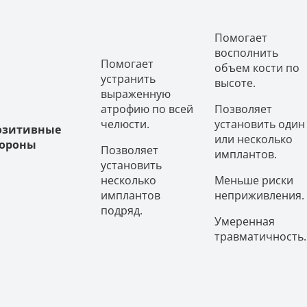
Помогает
восполнить
Помогает
объем кости по
устранить
высоте.
выраженную
атрофию по всей
Позволяет
челюсти.
установить оди
озитивные
или несколько
тороны
Позволяет
имплантов.
установить
несколько
Меньше риски
имплантов
неприживления.
подряд.
Умеренная
травматичность.