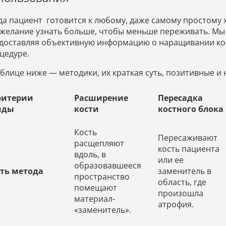
да пациент готовится к любому, даже самому простому
 желание узнать больше, чтобы меньше переживать. Мы
доставляя объективную информацию о наращивании кост
цедуре.
аблице ниже — методики, их краткая суть, позитивные и
ритерии
Расширение
Пересадка
иды
кости
костного блока
Кость
Пересаживают
расщепляют
кость пациента
вдоль, в
или ее
образовавшееся
уть метода
заменитель в
пространство
область, где
помещают
произошла
материал-
атрофия.
«заменитель».