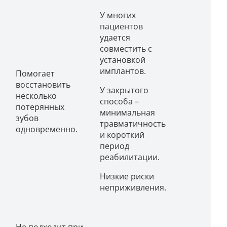
У многих
пациентов
удается
совместить с
установкой
имплантов.
Помогает
восстановить
У закрытого
н
несколько
способа –
потерянных
минимальная
зубов
травматичность
одновременно.
и короткий
период
реабилитации.
Низкие риски
неприживления.
Не подходит при