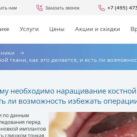
ать нам
Заказать звонок
+7 (495) 47
ике
Услуги
Цены
Акции и скидки
В
иники
й ткани, как это делается, и есть ли возможно
му необходимо наращивание костной тк
ть ли возможность избежать операци
и по данным
ледования перед
ановкой имплантов
ть слишком тонкая