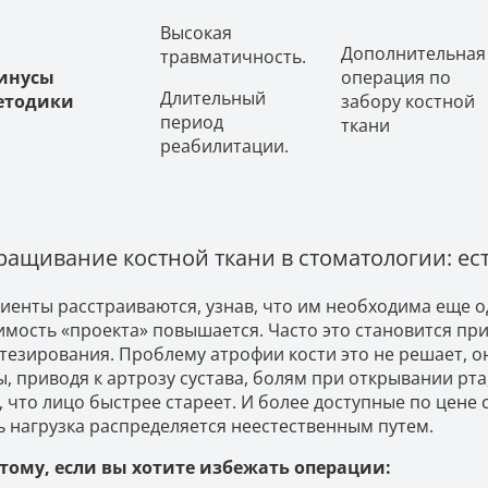
Высокая
Дополнительная
травматичность.
инусы
операция по
Длительный
етодики
забору костной
период
ткани
реабилитации.
ращивание костной ткани в стоматологии: ес
иенты расстраиваются, узнав, что им необходима еще од
имость «проекта» повышается. Часто это становится при
тезирования. Проблему атрофии кости это не решает, он
ы, приводя к артрозу сустава, болям при открывании рт
, что лицо быстрее стареет. И более доступные по цене
ь нагрузка распределяется неестественным путем.
тому, если вы хотите избежать операции: