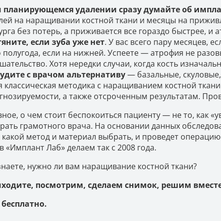
 планирующемся удалении сразу думайте об импл
лей на наращивании костной ткани и месяцы на прижив
урга без потерь, а приживается все гораздо быстрее, и 
тяните, если зуба уже нет
. У вас всего пару месяцев, 
о полугода, если на нижней. Успеете — атрофия не разо
шательство. Хотя нередки случаи, когда кость изначаль
удите с врачом альтернативу
— базальные, скуловые,
я классическая методика с наращиванием костной ткани
гнозируемости, а также отсроченным результатам. Про
вное, о чем стоит беспокоиться пациенту — не то, как «у
рать грамотного врача. На основании данных обследов
, какой метод и материал выбрать, и проведет операци
в «Имплант Лаб» делаем так с 2008 года.
знаете, нужно ли вам наращивание костной ткани?
ходите, посмотрим, сделаем снимок, решим вместе
 бесплатно.