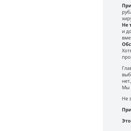
При
руб
хир
Не 
и д
вме
Обс
Хот
про
Гла
выб
нет
Мы 
Не 
При
Это