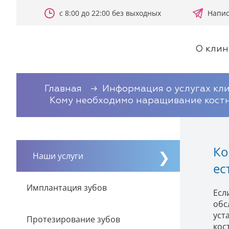
с 8:00 до 22:00 без выходных
Напис
О клин
Главная
Информация о услугах кл
Кому необходимо наращивание костно
Ко
Наши услуги
ес
Имплантация зубов
Есл
обс
уст
Протезирование зубов
кос