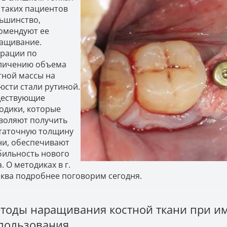
 таких пациентов
ьшинство,
омендуют ее
ащивание.
рации по
личению объема
тной массы на
юсти стали рутиной.
ествующие
одики, которые
воляют получить
таточную толщину
ни, обеспечивают
бильность нового
. О методиках в г.
ква подробнее поговорим сегодня.
тоды наращивания костной ткани при им
пользования