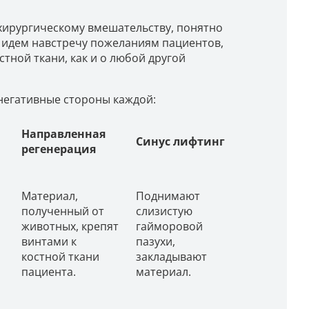
 хирургическому вмешательству, понятно
 идем навстречу пожеланиям пациентов,
ной ткани, как и о любой другой
 негативные стороны каждой:
Направленная
Синус лифтинг
регенерация
Материал,
Поднимают
полученный от
слизистую
животных, крепят
гайморовой
винтами к
пазухи,
костной ткани
закладывают
пациента.
материал.