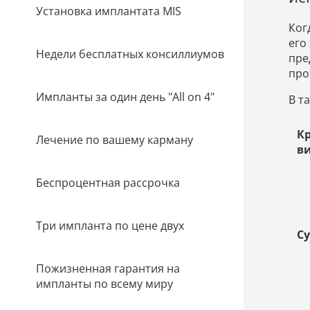
Установка имплантата MIS
Ког
его
Недели бесплатных консиллиумов
пре
про
Импланты за один день "All on 4"
В т
К
Лечение по вашему карману
в
Беспроцентная рассрочка
Три импланта по цене двух
С
Пожизненная гарантия на
импланты по всему миру