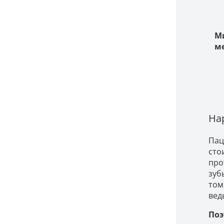
М
м
На
Пац
сто
про
зуб
том
вед
Поэ