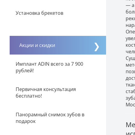
— а
бол
Установка брекетов
рек
нар
Опе
уве
кос
Акции и скидки
чел
Сущ
Имплант ADIN всего за 7 900
мет
рублей!
поз
дос
тка
Первичная консультация
ста
бесплатно!
зуба
Мос
Панорамный снимок зубов в
подарок
Ме
ис