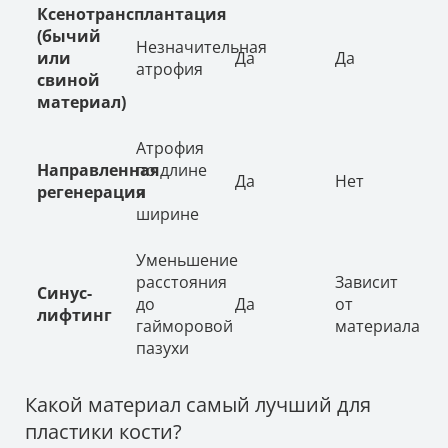
Ксенотрансплантация
(бычий
Незначительная
или
Да
Да
атрофия
свиной
материал)
Атрофия
Направленная
по длине
Да
Нет
регенерация
и
ширине
Уменьшение
расстояния
Зависит
Синус-
до
Да
от
лифтинг
гайморовой
материала
пазухи
Какой материал самый лучший для
пластики кости?