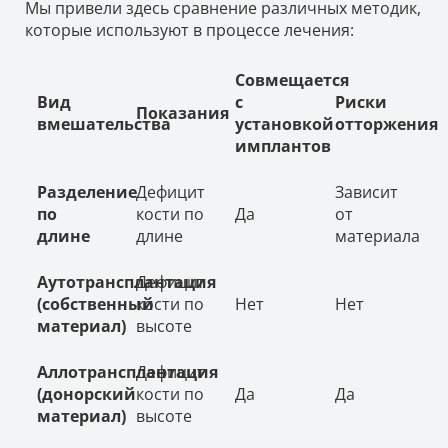
Мы привели здесь сравнение различных методик,
которые используют в процессе лечения:
Совмещается
Вид
с
Риски
Показания
вмешательства
установкой
отторжения
имплантов
Разделение
Дефицит
Зависит
по
кости по
Да
от
длине
длине
материала
Аутотрансплантация
Дефицит
(собственный
кости по
Нет
Нет
материал)
высоте
Аллотрансплантация
Дефицит
(донорский
кости по
Да
Да
материал)
высоте