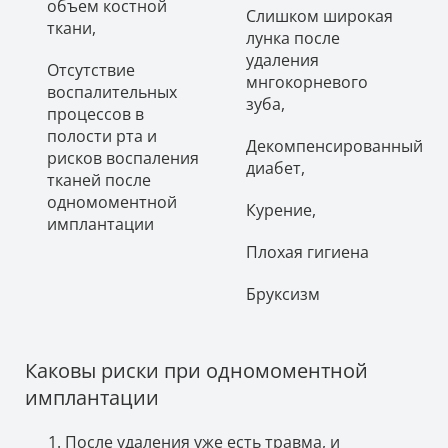
объем костной
Слишком широкая
ткани,
лунка после
удаления
Отсутствие
мнгокорневого
воспалительных
зуба,
процессов в
полости рта и
Декомпенсированный
рисков воспаления
диабет,
тканей после
одномоментной
Курение,
имплантации
Плохая гигиена
Бруксизм
Каковы риски при одномоментной
имплантации
После удаления уже есть травма, и