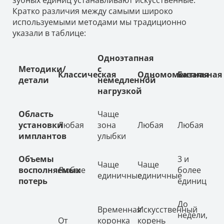
Кратко различия между самыми широко
используемыми методами мы традиционно
указали в таблице:
Одноэтапная
Методики/
с
Классическая
Одномоментная
Базальная
детали
немедленной
нагрузкой
Область
Чаще
установки
Любая
зона
Любая
Любая
имплантов
улыбки
Объемы
3 и
Чаще
Чаще
восполняемых
Любые
более
единичные
единичные
потерь
единиц
До
Временная
Искусственный
недели,
От
коронка
корень