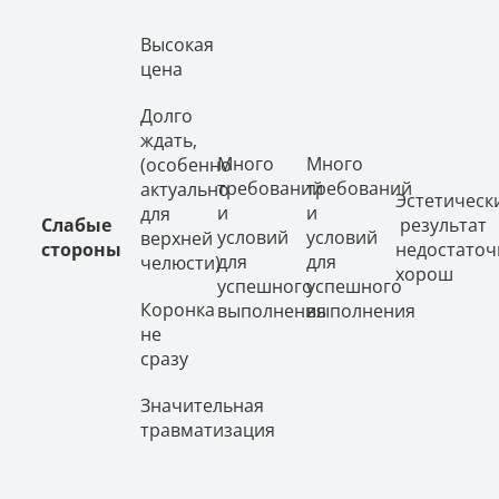
Высокая
цена
Долго
ждать,
Много
Много
(особенно
требований
требований
актуально
Эстетическ
и
и
для
Слабые
результат
условий
условий
верхней
стороны
недостаточ
для
для
челюсти)
хорош
успешного
успешного
Коронка
выполнения
выполнения
не
сразу
Значительная
травматизация