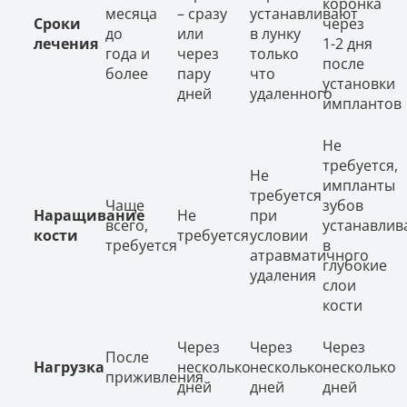
коронка
месяца
– сразу
устанавливают
Сроки
через
до
или
в лунку
лечения
1-2 дня
года и
через
только
после
более
пару
что
установки
дней
удаленного
имплантов
Не
требуется,
Не
импланты
требуется
Чаще
зубов
Наращивание
Не
при
всего,
устанавлив
кости
требуется
условии
требуется
в
атравматичного
глубокие
удаления
слои
кости
Через
Через
Через
После
Нагрузка
несколько
несколько
несколько
приживления
дней
дней
дней