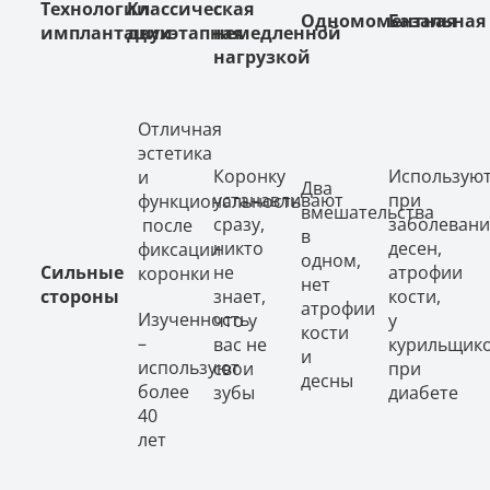
Технологии
Классическая
с
Одномоментная
Базальная
имплантации
двухэтапная
немедленной
нагрузкой
Отличная
эстетика
Коронку
Использую
и
Два
устанавливают
при
функциональность
вмешательства
сразу,
заболевани
после
в
никто
десен,
фиксации
одном,
Сильные
не
атрофии
коронки
нет
стороны
знает,
кости,
атрофии
Изученность
что у
у
кости
–
вас не
курильщико
и
используют
свои
при
десны
более
зубы
диабете
40
лет