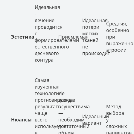
Идеальная
-
лечение
Идеальная,
Средняя,
проводится
потери
особенно
с
мягких
Эстетика
Приемлемая
при
формирователями
тканей
выраженно
естественного
не
атрофии
десневого
происходит
контура
Самая
изученная
технология,
Не
прогнозируемые
всегда
результаты,
осуществима
Метод
чаще
—
выбора
Идеальный
Нюансы
всего
необходим
у
вариант
используется
достаточный
сложных
в
объем
пациентов