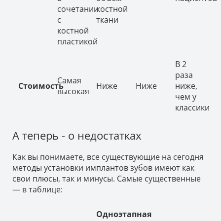
сочетании
костной
с
ткани
костной
пластикой
В 2
раза
Самая
Стоимость
Ниже
Ниже
ниже,
высокая
чем у
классики
А теперь - о недостатках
Как вы понимаете, все существующие на сегодня
методы установки имплантов зубов имеют как
свои плюсы, так и минусы. Самые существенные
— в таблице:
Одноэтапная