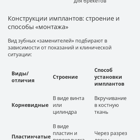
для брекетов
Конструкции имплантов: строение и
способы «монтажа»
Вид зубных «заменителей» подбирают в
зависимости от показаний и клинической
ситуации:
Способ
Виды/
Строение
установки
отличия
имплантов
В виде винта
Вкручивание
Корневидные
или
в костную
цилиндра
ткань
В виде
пластин и
Через разрез
Пластинчатые
переходника
десны