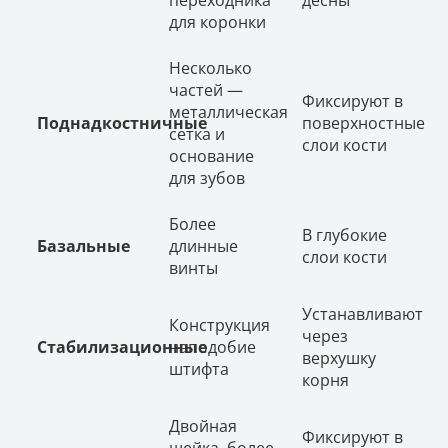
для коронки
Несколько
частей —
Фиксируют в
металлическая
Поднадкостничные
поверхностные
сетка и
слои кости
основание
для зубов
Более
В глубокие
Базальные
длинные
слои кости
винты
Устанавливают
Конструкция
через
Стабилизационные
наподобие
верхушку
штифта
корня
Двойная
Фиксируют в
шейка, более