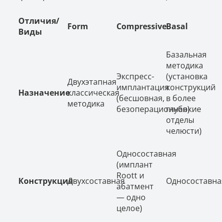
Отличия/
Form
Compressive
Basal
Виды
Базальная
методика
Экспресс-
(установка
Двухэтапная
имплантация
конструкций
Наз
н
ачение
классическая
(бесшовная,
в более
методика
безоперационная)
глубокие
отделы
челюсти)
Односоставная
(имплант
Roott и
Конструкция
Двухсоставная
Односоставна
абатмент
— одно
целое)