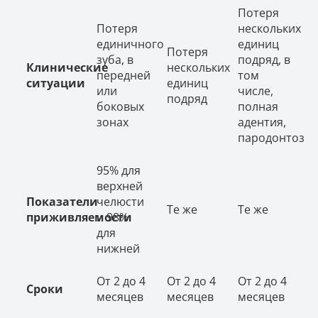
Потеря
Потеря
нескольких
единичного
единиц
Потеря
зуба, в
подряд, в
Клинические
нескольких
передней
том
ситуации
единиц
или
числе,
подряд
боковых
полная
зонах
адентия,
пародонтоз
95% для
верхней
Показатели
челюсти
Те же
Те же
приживляемости
и 98%
для
нижней
От 2 до 4
От 2 до 4
От 2 до 4
Сроки
месяцев
месяцев
месяцев