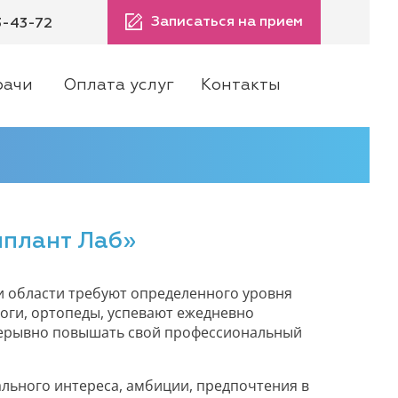
Записаться на прием
3-43-72
рачи
Оплата услуг
Контакты
мплант Лаб»
и области требуют определенного уровня
оги, ортопеды, успевают ежедневно
прерывно повышать свой профессиональный
ального интереса, амбиции, предпочтения в